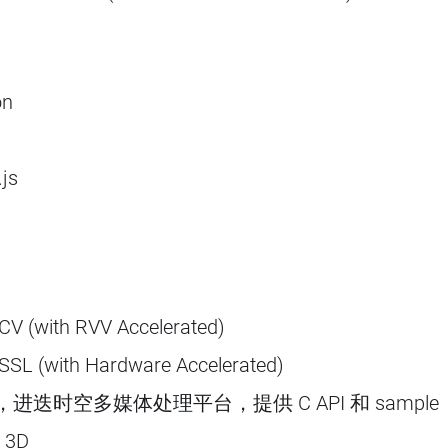
on
js
V (with RVV Accelerated)
SL (with Hardware Accelerated)
，进迭时空多媒体处理平台，提供 C API 和 sample
 3D