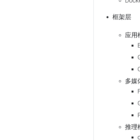
Dock
框架层
应用
多媒
推理