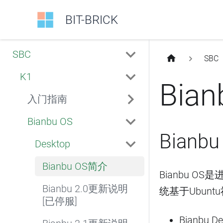
BIT-BRICK
SBC
SBC
K1
Bia
入门指南
Bianbu OS
Bianb
Desktop
Bianbu OS简介
Bianbu 
Bianbu 2.0更新说明
统基于Ubun
[已停服]
Bianbu De