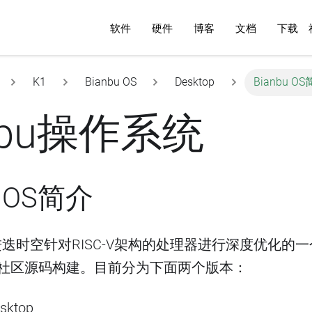
软件
硬件
博客
文档
下载
K1
Bianbu OS
Desktop
Bianbu O
nbu操作系统
u OS简介
OS是进迭时空针对RISC-V架构的处理器进行深度优化
tu社区源码构建。目前分为下面两个版本：
sktop