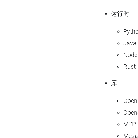
运行时
Pyth
Java
Node.
Rust
库
OpenC
OpenS
MPP
Mesa