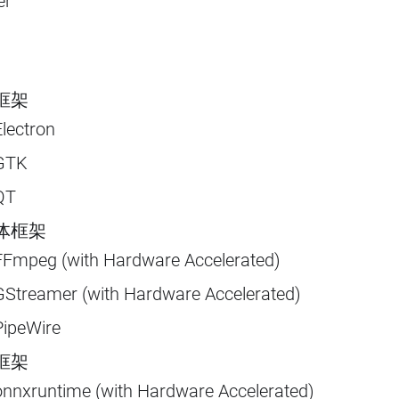
er
框架
Electron
GTK
QT
体框架
FFmpeg (with Hardware Accelerated)
GStreamer (with Hardware Accelerated)
PipeWire
框架
onnxruntime (with Hardware Accelerated)