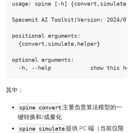
usage: spine [-h] {convert,simulate,h
Spacemit AI Toolkit(Version: 2024/01/
positional arguments:
  {convert,simulate,helper}
optional arguments:
  -h, --help            show this hel
其中：
主要负责算法模型的一
spine convert
键转换和/或量化
提供 PC 端（当前仅限
spine simulate